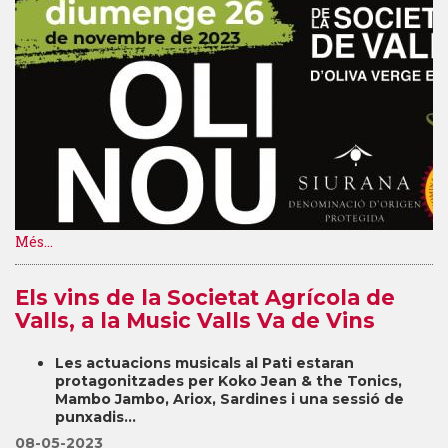
Més...
Els vins de la Societat Agrícola de
Valls, a la Music Valls Va de Vins
Les actuacions musicals al Pati estaran
protagonitzades per Koko Jean & the Tonics,
Mambo Jambo, Ariox, Sardines i una sessió de
punxadis...
08-05-2023