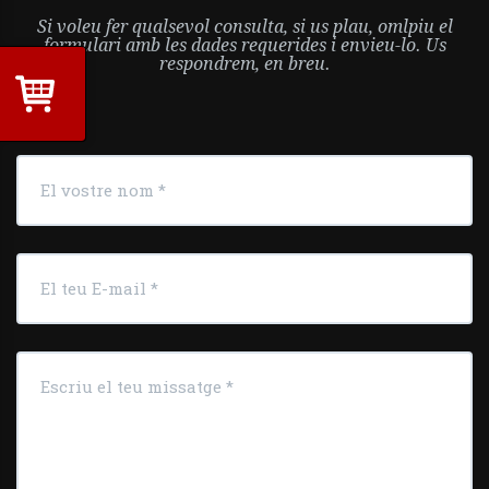
Si voleu fer qualsevol consulta, si us plau, omlpiu el
formulari amb les dades requerides i envieu-lo. Us
respondrem, en breu.