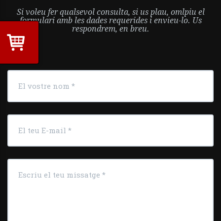
Si voleu fer qualsevol consulta, si us plau, omlpiu el
formulari amb les dades requerides i envieu-lo. Us
respondrem, en breu.