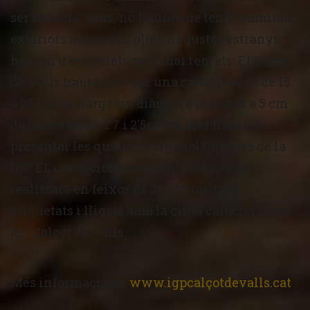
ser sencers, sans, no hauran de tenir humitats
exteriors anormals, olors ni gustos estranys,
hauran d'estar nets però mai rentats. El Calçot
de Valls haurà de tenir una cama blanca de 15
a 25 cm de llarg i un diàmetre mesurat a 5 cm
de l'arrel entre 1'7 i 2'5cm. A més haurà de
presentar les qualitats organolèptiques de la
IGP. EL condicionament dels calçots es
realitzarà en feixos de 25 i 50 unitats,
etiquetats i lligats amb la cinta característica
del Calçot de Valls.
Més informació en
www.igpcalçotdevalls.cat