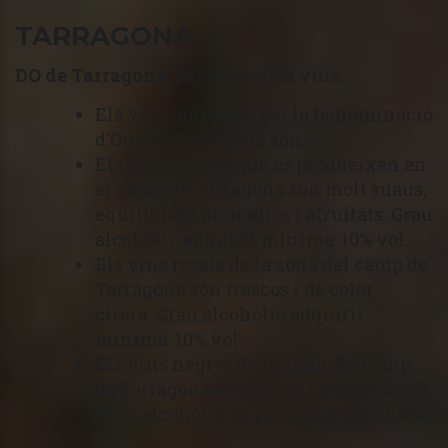
TARRAGONA
DO de Tarragona,
per al nostres vins.
Els vins emparats per la Denominació
d'Origen Tarragona són:
Els vins blancs que es produeixen en
el camp de Tarragona són molt suaus,
equilibrats, aromàtics i afruitats. Grau
alcohòlic adquirit mínima: 10% vol.
Els vins rosats de la zona del camp de
Tarragona són frescos i de color
cirera. Grau alcohòlic adquirit
mínima: 10% vol.
Els vins negres de la zona del camp
de Tarragona són ferms i aromàtics.
Grau alcohòlic adquirit mínim: 10,5%
vol.