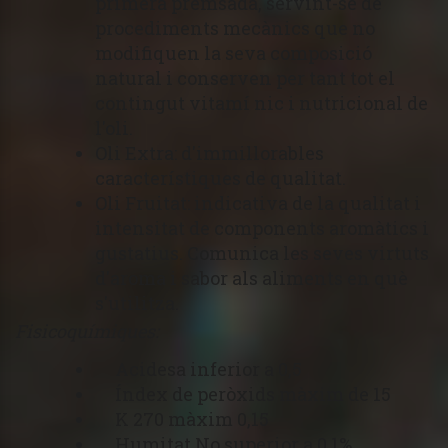
primera premsada, servint-se de
procediments mecànics que no
modifiquen la seva composició
natural i conserven per tant tot el
contingut vitamí nic i nutricional de
l'oli.
Oli Extra: d'immillorables
característiques de qualitat.
Oli Fruitat: indicativa de la qualitat i
intensitat de components aromàtics i
gustatius. Comunica les seves virtuts
d'aroma i sabor als aliments en què
s'utilitza.
Fisicoquímiques:
Acidesa inferior a 0,5
Índex de peròxids màxim de 15
K 270 màxim 0,15
Humitat No superior a 0,1%