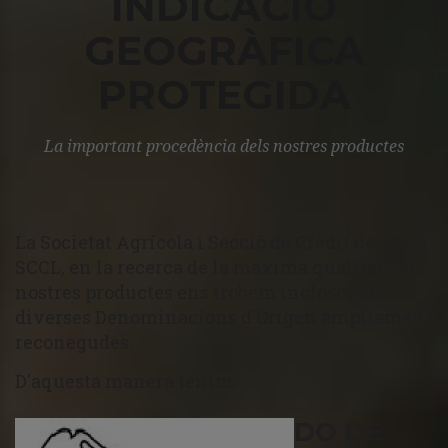
INDICACIÓ
GEOGRÀFICA
PROTEGIDA
La important procedència dels nostres productes
La Societat Agrícola i Secció de Crèdit de Valls
SCCL, en la recerca de la màxima qualitat dels
nostres productes ens trobem inclosos en
diverses Denominacions d'Origen àmpliament
reconegudes.
D'aquesta manera tenim:
DO DE