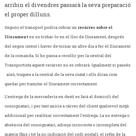
arribin el divendres passarà la seva preparació
el proper dilluns.
Segons el transport podria cobrar un
recàrrec sobre el
lliurament
en no trobar-lo en el lloc de lliurament, després
del segon intent i haver de tornar un altre dia a fer el lliurament
de la comanda. Si ho passa a recollir per la central del
Transportista aquest recàrrec no es cobrarà. Igualment si passés
això, truqueu a la central de la seva ciutat i ells diran com
quedar per tramitar el lliurament correctament.
L’entrega de la mercaderia en destí es farà al domicili del
consignatari, i per tant aniria a càrrec del client qualsevol mitjà
addicional per realitzar correctament l’entrega. La no entrega o
absència del consignatari, adreça incorrecta o incompleta del
mateix (fins i tot la no indicació del codi postal), el refús de la