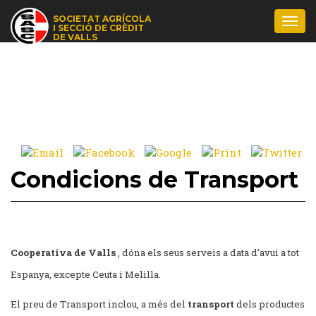
SOCIETAT AGRÍCOLA
Togg
I SECCIÓ DE CRÈDIT
navi
DE VALLS
Condicions de Transport
Cooperativa de Valls
, dóna els seus serveis a data d’avui a tot
Espanya, excepte Ceuta i Melilla.
El preu de Transport inclou, a més del
transport
dels productes