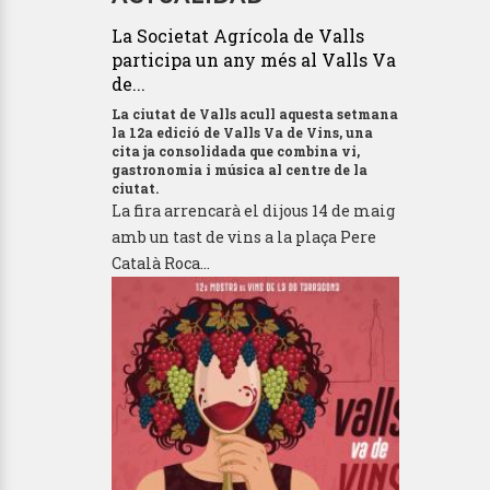
La Societat Agrícola de Valls
participa un any més al Valls Va
de...
La ciutat de Valls acull aquesta setmana
la 12a edició de Valls Va de Vins, una
cita ja consolidada que combina vi,
gastronomia i música al centre de la
ciutat.
La fira arrencarà el dijous 14 de maig
amb un tast de vins a la plaça Pere
Català Roca...