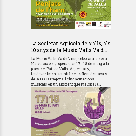
La Societat Agrícola de Valls, als
10 anys de la Music Valls Va d...
La Music Valls Va de Vins, celebrarà la seva
10a edició els propers dies 17 i 18 de maig a la
plaça del Pati de Valls. Aquest any,
l’esdeveniment reunirà deu cellers destacats
de la DO Tarragona i cinc actuacions
musicals en un ambient que fusiona la...