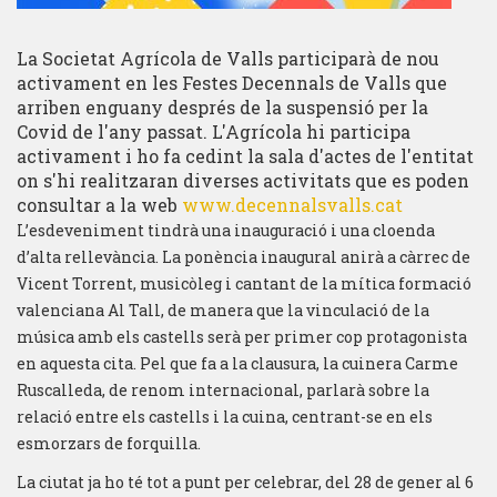
La Societat Agrícola de Valls participarà de nou
activament en les Festes Decennals de Valls que
arriben enguany després de la suspensió per la
Covid de l'any passat. L'Agrícola hi participa
activament i ho fa cedint la sala d'actes de l'entitat
on s'hi realitzaran diverses activitats que es poden
consultar a la web
www.decennalsvalls.cat
L’esdeveniment tindrà una inauguració i una cloenda
d’alta rellevància. La ponència inaugural anirà a càrrec de
Vicent Torrent, musicòleg i cantant de la mítica formació
valenciana Al Tall, de manera que la vinculació de la
música amb els castells serà per primer cop protagonista
en aquesta cita. Pel que fa a la clausura, la cuinera Carme
Ruscalleda, de renom internacional, parlarà sobre la
relació entre els castells i la cuina, centrant-se en els
esmorzars de forquilla.
La ciutat ja ho té tot a punt per celebrar, del 28 de gener al 6