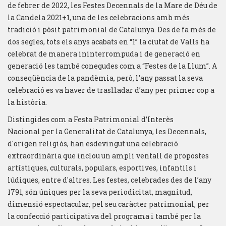
de febrer de 2022, les Festes Decennals de la Mare de Déu de
la Candela 2021+1, una de les celebracions amb més
tradició i pòsit patrimonial de Catalunya. Des de fa més de
dos segles, tots els anys acabats en “1” la ciutat de Valls ha
celebrat de manera ininterrompuda i de generació en
generació les també conegudes com a “Festes de la Llum”. A
conseqüència de la pandèmia, però, l’any passat la seva
celebració es va haver de traslladar d’any per primer cop a
la història.
Distingides com a Festa Patrimonial d’Interès
Nacional per la Generalitat de Catalunya, les Decennals,
d'origen religiós, han esdevingut una celebració
extraordinària que inclou un ampli ventall de propostes
artístiques, culturals, populars, esportives, infantils i
lúdiques, entre d'altres. Les festes, celebrades des de l’any
1791, són úniques per la seva periodicitat, magnitud,
dimensió espectacular, pel seu caràcter patrimonial, per
la confecció participativa del programa i també per la