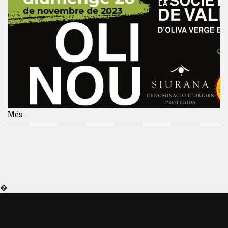
Més...
�