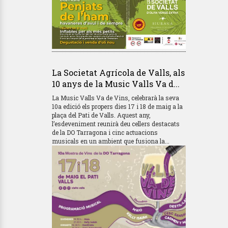
La Societat Agrícola de Valls, als
10 anys de la Music Valls Va d...
La Music Valls Va de Vins, celebrarà la seva
10a edició els propers dies 17 i 18 de maig a la
plaça del Pati de Valls. Aquest any,
l’esdeveniment reunirà deu cellers destacats
de la DO Tarragona i cinc actuacions
musicals en un ambient que fusiona la...