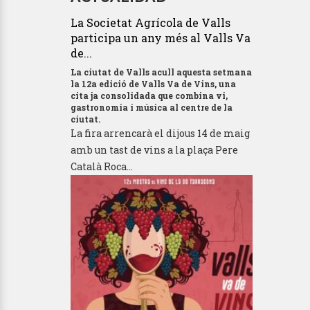
La Societat Agrícola de Valls
participa un any més al Valls Va
de...
La ciutat de Valls acull aquesta setmana
la 12a edició de Valls Va de Vins, una
cita ja consolidada que combina vi,
gastronomia i música al centre de la
ciutat.
La fira arrencarà el dijous 14 de maig
amb un tast de vins a la plaça Pere
Català Roca...