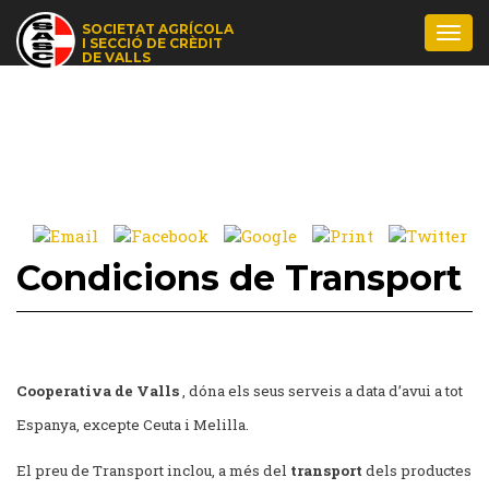
SOCIETAT AGRÍCOLA
Togg
I SECCIÓ DE CRÈDIT
navi
DE VALLS
Condicions de Transport
Cooperativa de Valls
, dóna els seus serveis a data d’avui a tot
Espanya, excepte Ceuta i Melilla.
El preu de Transport inclou, a més del
transport
dels productes