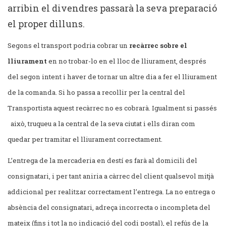
arribin el divendres passarà la seva preparació
el proper dilluns.
Segons el transport podria cobrar un
recàrrec sobre el
lliurament
en no trobar-lo en el lloc de lliurament, després
del segon intent i haver de tornar un altre dia a fer el lliurament
de la comanda. Si ho passa a recollir per la central del
Transportista aquest recàrrec no es cobrarà. Igualment si passés
això, truqueu a la central de la seva ciutat i ells diran com
quedar per tramitar el lliurament correctament.
L’entrega de la mercaderia en destí es farà al domicili del
consignatari, i per tant aniria a càrrec del client qualsevol mitjà
addicional per realitzar correctament l’entrega. La no entrega o
absència del consignatari, adreça incorrecta o incompleta del
mateix (fins i tot la no indicació del codi postal), el refús de la