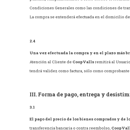
Condiciones Generales como las condiciones de trans
La compra se entenderá efectuada en el domicilio d
2.4
Una vez efectuada la compra y en el plazo más bre
Atención al Cliente de
CoopValls
remitirá al Usuari
tendrá validez como factura, sólo como comprobante
III. Forma de pago, entrega y desistim
3.1
El pago del precio de los bienes comprados y de l
transferencia bancaria o contra reembolso,
CoopVal