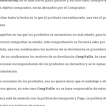
locutorios),
en el más breve plazo posible y, en todo caso, siempre ant
os objetos comprados, serán abonados por el Comprador.
idas hasta la fecha en la que el producto sea embarcado, una vez el 
nes.
quellas en las que los productos se encuentren en mal estado, para lo 
itirnos comprobar su estado, esta comprobación se llevará a cabo por
ión, una vez confirmados los motivos de su devolución se procederá 
o de no confirmarse los motivos de su devolución
CoopValls.
Se rese
orcional correspondiente de los productos no devueltos y se le sumará
tramitación.
recientes de los productos, eso no quiere decir que el embalaje o e
ivos ajenos, en este caso
CoopValls
no se hace responsable de estos
a y está de acuerdo con la política de transporte y Pago, La política
 todas sus órdenes de compra.