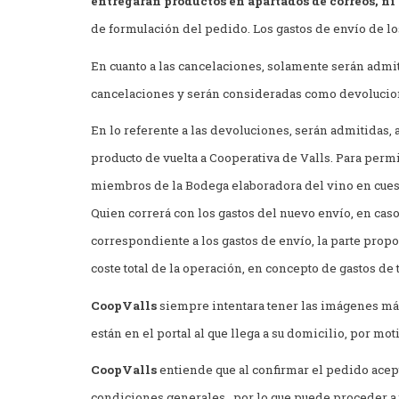
entregarán productos en apartados de correos, ni 
de formulación del pedido. Los gastos de envío de l
En cuanto a las cancelaciones, solamente serán admit
cancelaciones y serán consideradas como devolucio
En lo referente a las devoluciones, serán admitidas, a
producto de vuelta a Cooperativa de Valls. Para perm
miembros de la Bodega elaboradora del vino en cuest
Quien correrá con los gastos del nuevo envío, en cas
correspondiente a los gastos de envío, la parte prop
coste total de la operación, en concepto de gastos de 
CoopValls
siempre intentara tener las imágenes más 
están en el portal al que llega a su domicilio, por mot
CoopValls
entiende que al confirmar el pedido acept
condiciones generales, por lo que puede proceder a