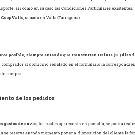
porte, así como en su caso las Condiciones Particulares existentes.
e
CoopValls
, situado en Valls (Tarragona)
ve posible, siempre antes de que transcurran treinta (30) días
de
o comprador al domicilio señalado en el formulario la correspondien
 de compra.
iento de los pedidos
os gastos de envío,
los cuales aparecerán en pantalla, se podrá realiz
ls
se reserva en todo momento poner a
disposición del cliente la f