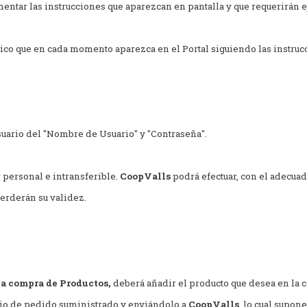
ntar las instrucciones que aparezcan en pantalla y que requerirán ej
co que en cada momento aparezca en el Portal siguiendo las instruc
suario del "Nombre de Usuario" y "Contraseña".
 personal e intransferible.
CoopValls
podrá efectuar, con el adecua
perderán su validez.
la compra de Productos,
deberá añadir el producto que desea en la 
rio de pedido suministrado y enviándolo a
CoopValls
, lo cual supon