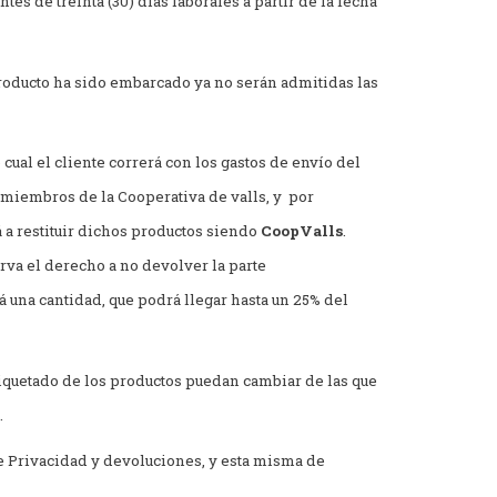
es de treinta (30) días laborales a partir de la fecha
producto ha sido embarcado ya no serán admitidas las
cual el cliente correrá con los gastos de envío del
 miembros de la Cooperativa de valls, y
por
a restituir dichos productos siendo
CoopValls
.
rva el derecho a no devolver la parte
 una cantidad, que podrá llegar hasta un 25% del
tiquetado de los productos puedan cambiar de las que
.
 de Privacidad y devoluciones, y esta misma de